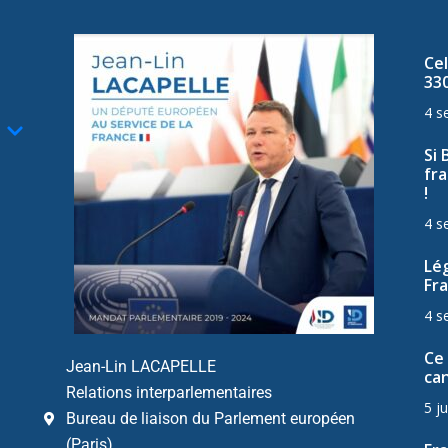
Cel
33
4 s
Si 
fra
!
4 s
Lég
Fra
4 s
Ce 
Jean-Lin LACAPELLE
can
Relations interparlementaires
5 ju
Bureau de liaison du Parlement européen
(Paris)