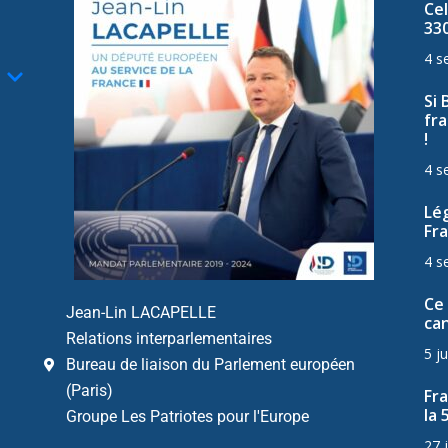
Cel
33
4 s
Si 
fra
!
4 s
Lég
Fra
4 s
Ce 
Jean-Lin LACAPELLE
can
Relations interparlementaires
5 ju
Bureau de liaison du Parlement européen
(Paris)
Fr
la 
Groupe Les Patriotes pour l'Europe
27 