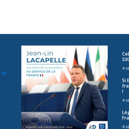
Cel
33
4 s
Si 
fra
!
4 s
Lég
Fra
4 s