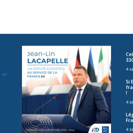
Cel
33
4 s
Si 
fra
!
4 s
Lég
Fra
4 s