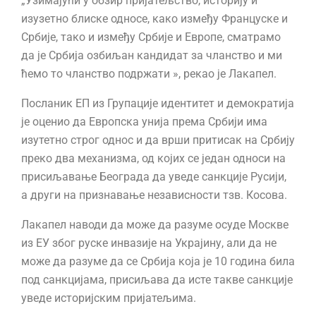
„Узимајући у обзир пријатељство, историју и
изузетно блиске односе, како између Француске и
Србије, тако и између Србије и Европе, сматрамо
да је Србија озбиљан кандидат за чланство и ми
ћемо то чланство подржати », рекао је Лакапел.
Посланик ЕП из Групације идентитет и демократија
је оценио да Европска унија према Србији има
изутетно строг однос и да врши притисак на Србију
преко два механизма, од којих се један односи на
присиљавање Београда да уведе санкције Русији,
а други на признавање независности тзв. Косова.
Лакапел наводи да може да разуме осуде Москве
из ЕУ због руске инвазије на Украјину, али да не
може да разуме да се Србија која је 10 година била
под санкцијама, присиљава да исте такве санкције
уведе историјским пријатељима.