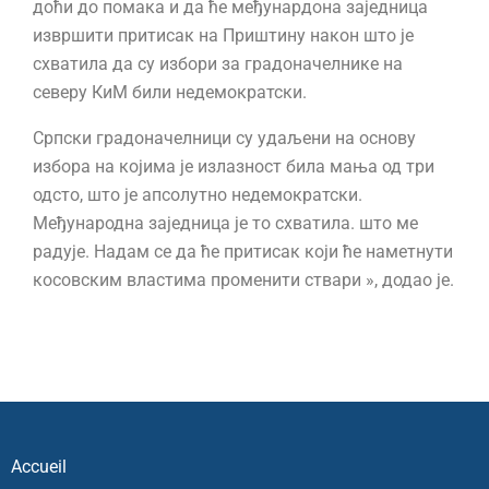
доћи до помака и да ће међунардона заједница
извршити притисак на Приштину након што је
схватила да су избори за градоначелнике на
северу КиМ били недемократски.
Српски градоначелници су удаљени на основу
избора на којима је излазност била мања од три
одсто, што је апсолутно недемократски.
Међународна заједница је то схватила. што ме
радује. Надам се да ће притисак који ће наметнути
косовским властима променити ствари », додао је.
Accueil