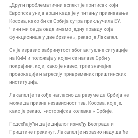
„Други проблематични аспект је притисак који
Европска унија врши када је у питању признавање
Косова, како би се Србија сутра прикључила ЕУ.
Чини ми се да овде имамо једну правду која
функционише у две брзине », рекао је Лакапел.
Он је изразио забринутост због актуелне ситуације
на КиМ и положаја у којем се налазе Срби у
покрајини, који, како је навео, трпе значајне
провокације и агресију привремених приштинских
институција.
Лакапел је такође нагласио да разуме да Србија не
може да призна независност тзв. Косова, које је,
како је рекао, »историјска колевка » Србије.
Подсећајући да је дијалог између Београда и
Приштине прекинут, Лакапел је изразио наду да ће