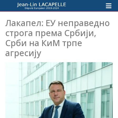
Лакапел: ЕУ неправедно
строга према Србији,
Срби на КиМ трпе
агресију