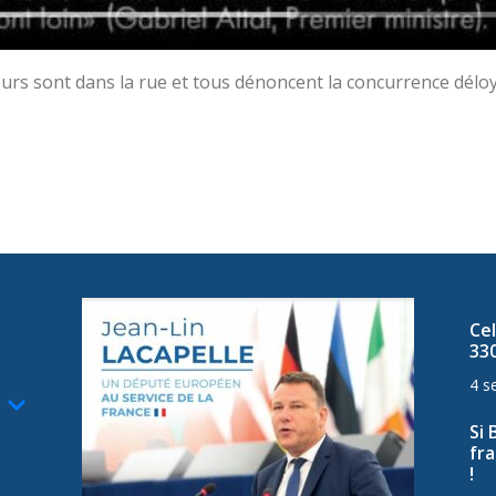
teurs sont dans la rue et tous dénoncent la concurrence déloy
Cel
33
4 s
Si 
fra
!