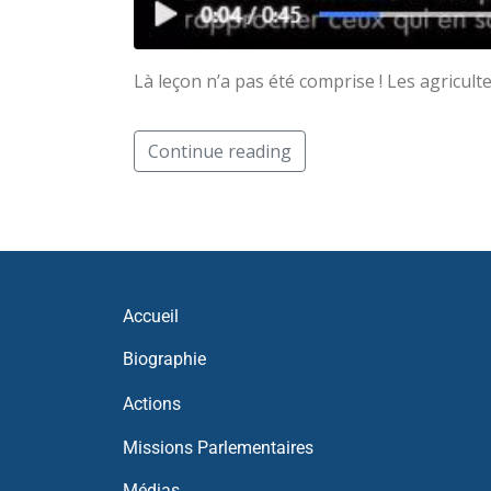
Là leçon n’a pas été comprise ! Les agricul
Continue reading
Accueil
Biographie
Actions
Missions Parlementaires
Médias