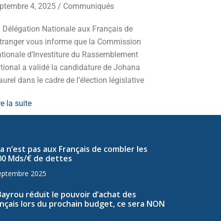
ptembre 4, 2025
/
Communiqués
Mobilisez-v
 Délégation Nationale aux Français de
d’extrême-g
Etranger vous informe que la Commission
redressemen
tionale d’Investiture du Rassemblement
Lire la suite
tional a validé la candidature de Johana
urel dans le cadre de l’élection législative
re la suite
a n’est pas aux Français de combler les
00 Mds/€ de dettes
eptembre 2025
Bayrou réduit le pouvoir d’achat des
nçais lors du prochain budget, ce sera NON