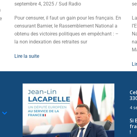
septembre 4, 2025
/
Sud Radio
se
0
Pour censurer, il faut un gain pour les français. En
La
e
censurant Barnier, le Rassemblement National a
l’
obtenu des victoires politiques en empêchant : –
Na
la non indexation des retraites sur
na
Ma
Lire la suite
Li
Cel
33
4 s
Si 
fra
!