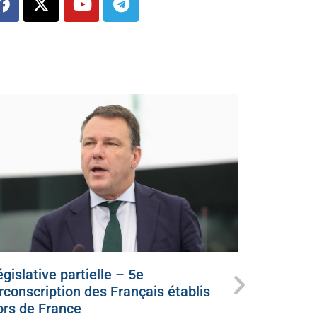
gislative partielle – 5e
Ce dimanc
irconscription des Français établis
candidat
ors de France
juillet 5, 20