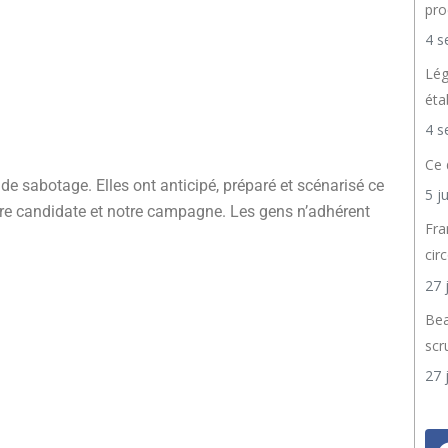
pro
4 s
Lég
éta
4 s
Ce 
de sabotage. Elles ont anticipé, préparé et scénarisé ce
5 j
otre candidate et notre campagne. Les gens n’adhérent
Fra
cir
27 
Bea
scr
27 