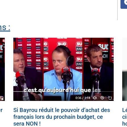
s :
r
Si Bayrou réduit le pouvoir d’achat des
Lé
français lors du prochain budget, ce
c
sera NON !
h