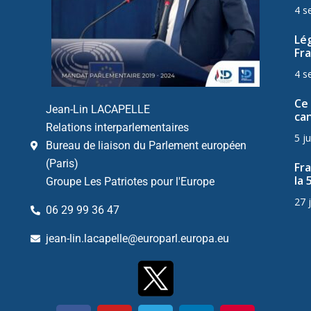
4 s
Lég
Fra
4 s
Ce 
Jean-Lin LACAPELLE
can
Relations interparlementaires
5 ju
Bureau de liaison du Parlement européen
(Paris)
Fr
la 
Groupe Les Patriotes pour l'Europe
27 
06 29 99 36 47
jean-lin.lacapelle@europarl.europa.eu