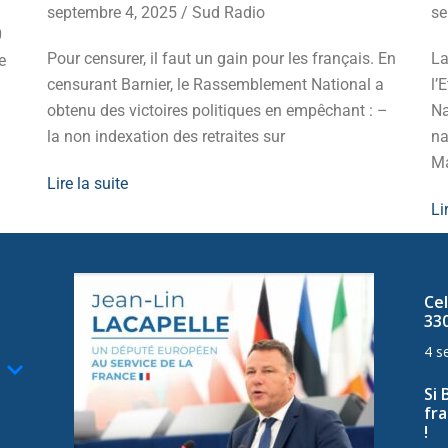
septembre 4, 2025
/
Sud Radio
se
0
Pour censurer, il faut un gain pour les français. En
La
e
censurant Barnier, le Rassemblement National a
l’
obtenu des victoires politiques en empêchant : –
Na
la non indexation des retraites sur
na
Ma
Lire la suite
Li
Cel
33
4 s
Si 
fra
!