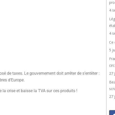
pro
4 s
Lég
éta
4 s
Ce 
5 j
Fra
cir
27 
sé de taxes. Le gouvernement doit arrêter de s’entêter :
hères d’Europe.
Bea
scr
e la crise et baisse la TVA sur ces produits !
27 