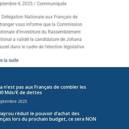
ptembre 4, 2025
/
Communiqués
Mobilisez-v
 Délégation Nationale aux Français de
d’extrême-g
Etranger vous informe que la Commission
redressemen
tionale d’Investiture du Rassemblement
Lire la suite
tional a validé la candidature de Johana
urel dans le cadre de l’élection législative
re la suite
a n’est pas aux Français de combler les
00 Mds/€ de dettes
eptembre 2025
Bayrou réduit le pouvoir d’achat des
nçais lors du prochain budget, ce sera NON