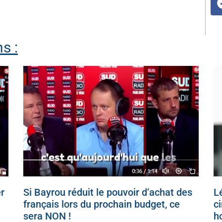
s :
r
Si Bayrou réduit le pouvoir d’achat des
Lé
français lors du prochain budget, ce
c
sera NON !
h