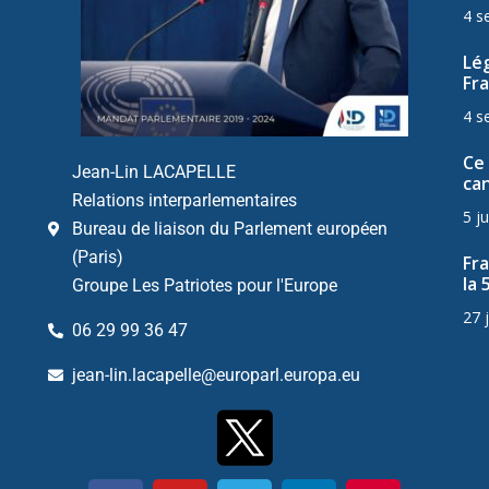
4 s
Lég
Fra
4 s
Ce 
Jean-Lin LACAPELLE
can
Relations interparlementaires
5 ju
Bureau de liaison du Parlement européen
(Paris)
Fr
la 
Groupe Les Patriotes pour l'Europe
27 
06 29 99 36 47
jean-lin.lacapelle@europarl.europa.eu