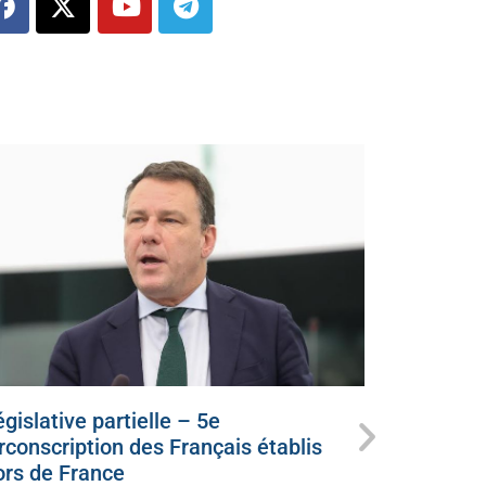
gislative partielle – 5e
Ce dimanc
irconscription des Français établis
candidat
ors de France
juillet 5, 20