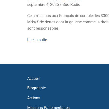
septembre 4, 2025
/
Sud Radio
it,
Cela n’est pas aux Français de combler les 330
oir d’achat.
Mds/€ de dettes dont la gauche comme la droit
sont responsables !
Lire la suite
Accueil
Biographie
Actions
Missions Parlementaires