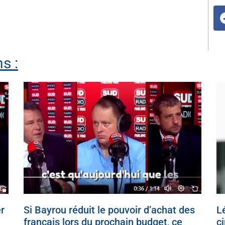
s :
r
Si Bayrou réduit le pouvoir d’achat des
Lé
français lors du prochain budget, ce
c