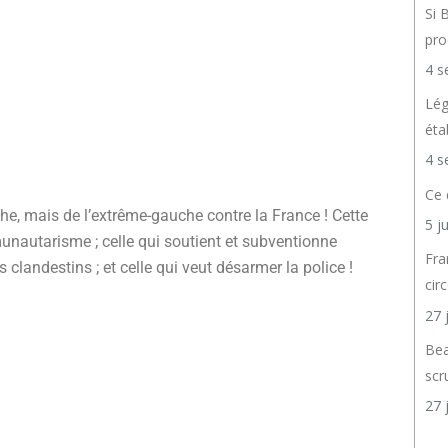
Si 
pro
4 s
Lég
éta
4 s
Ce 
he, mais de l’extrême-gauche contre la France ! Cette
5 j
nautarisme ; celle qui soutient et subventionne
Fra
es clandestins ; et celle qui veut désarmer la police !
cir
27 
Bea
scr
27 