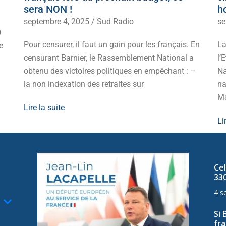
sera NON !
h
septembre 4, 2025
/
Sud Radio
se
0
Pour censurer, il faut un gain pour les français. En
La
e
censurant Barnier, le Rassemblement National a
l’
obtenu des victoires politiques en empêchant : –
Na
la non indexation des retraites sur
na
Ma
Lire la suite
Li
Cel
33
4 s
Si 
fra