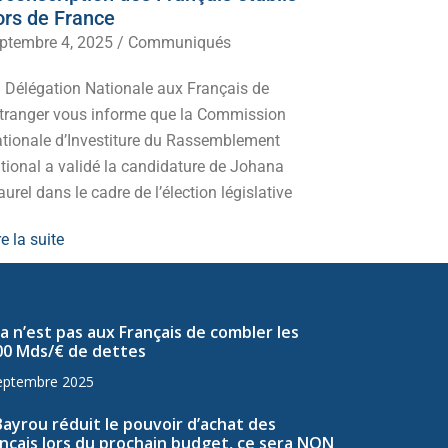
ors de France
juillet 5, 20
ptembre 4, 2025
/
Communiqués
Mobilisez-v
 Délégation Nationale aux Français de
d’extrême-g
Etranger vous informe que la Commission
redressemen
tionale d’Investiture du Rassemblement
Lire la suite
tional a validé la candidature de Johana
urel dans le cadre de l’élection législative
re la suite
a n’est pas aux Français de combler les
00 Mds/€ de dettes
eptembre 2025
Bayrou réduit le pouvoir d’achat des
nçais lors du prochain budget, ce sera NON