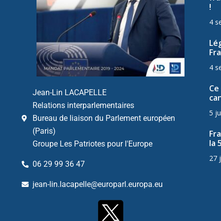
!
4 s
Lég
Fra
4 s
Ce 
Jean-Lin LACAPELLE
can
Relations interparlementaires
5 ju
Bureau de liaison du Parlement européen
(Paris)
Fr
la 
Groupe Les Patriotes pour l'Europe
27 
06 29 99 36 47
jean-lin.lacapelle@europarl.europa.eu