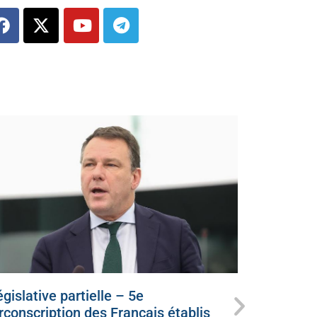
gislative partielle – 5e
Ce dimanc
irconscription des Français établis
candidat