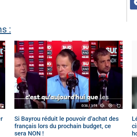
s :
r
Si Bayrou réduit le pouvoir d’achat des
Lé
français lors du prochain budget, ce
c
sera NON !
h