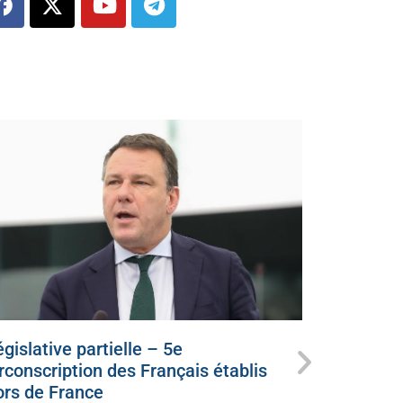
gislative partielle – 5e
Ce dimanc
irconscription des Français établis
candidat
ors de France
juillet 5, 20