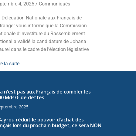
ptembre 4, 2025
/
Communiqués
Mobilisez-v
 Délégation Nationale aux Français de
d’extrême-g
Etranger vous informe que la Commission
redressemen
tionale d’Investiture du Rassemblement
Lire la suite
tional a validé la candidature de Johana
urel dans le cadre de l’élection législative
re la suite
a n’est pas aux Français de combler les
00 Mds/€ de dettes
eptembre 2025
Bayrou réduit le pouvoir d’achat des
nçais lors du prochain budget, ce sera NON