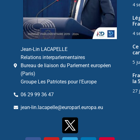
4 s
Lég
Fra
4 s
Ce 
Jean-Lin LACAPELLE
can
Relations interparlementaires
5 ju
Bureau de liaison du Parlement européen
(Paris)
Fr
la 
Groupe Les Patriotes pour l'Europe
27 
06 29 99 36 47
jean-lin.lacapelle@europarl.europa.eu