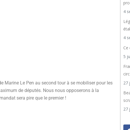
pro
4 s
Lég
éta
4 s
Ce 
5 j
Fra
cir
27 
de Marine Le Pen au second tour à se mobiliser pour les
e maximum de députés. Nous nous opposerons à la
Bea
mandat sera pire que le premier !
scr
27 