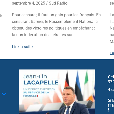
septembre 4, 2025
/
Sud Radio
se
0
Pour censurer, il faut un gain pour les français. En
La
e
censurant Barnier, le Rassemblement National a
l’
obtenu des victoires politiques en empêchant : –
Na
la non indexation des retraites sur
na
Ma
Lire la suite
Li
Cel
33
4 s
Si 
fra
!