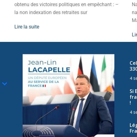
obtenu des victoires politiques en empêchant : –
Na
la non indexation des retraites sur
na
Ma
Lire la suite
Li
Cel
33
4 s
Si 
fra
!
4 s
Lég
Fra