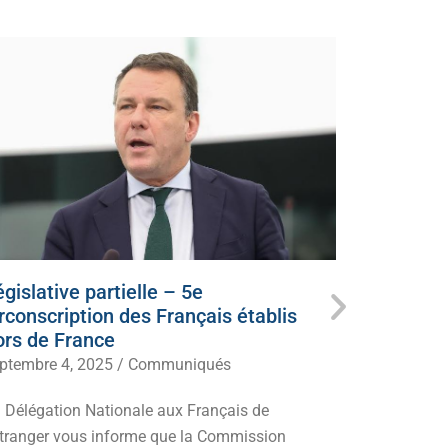
gislative partielle – 5e
Ce dimanc
irconscription des Français établis
candidat
ors de France
juillet 5, 20
ptembre 4, 2025
/
Communiqués
Mobilisez-v
 Délégation Nationale aux Français de
d’extrême-g
Etranger vous informe que la Commission
redressemen