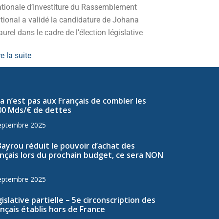
tionale d’Investiture du Rassemblement
Lire la suite
tional a validé la candidature de Johana
urel dans le cadre de l’élection législative
re la suite
a n’est pas aux Français de combler les
00 Mds/€ de dettes
eptembre 2025
Bayrou réduit le pouvoir d’achat des
nçais lors du prochain budget, ce sera NON
eptembre 2025
islative partielle – 5e circonscription des
nçais établis hors de France