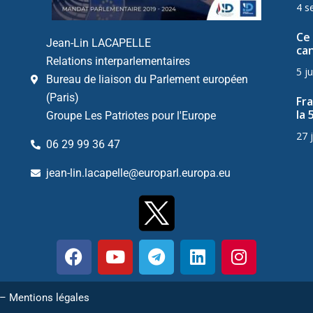
4 s
Ce 
Jean-Lin LACAPELLE
can
Relations interparlementaires
5 ju
Bureau de liaison du Parlement européen
(Paris)
Fr
la 
Groupe Les Patriotes pour l'Europe
27 
06 29 99 36 47
jean-lin.lacapelle@europarl.europa.eu
 –
Mentions légales