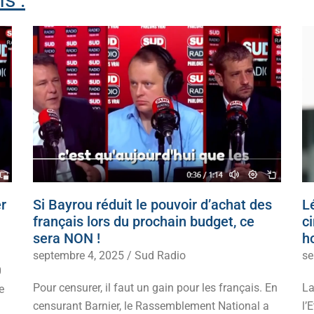
r
Si Bayrou réduit le pouvoir d’achat des
Lé
français lors du prochain budget, ce
c
sera NON !
h
septembre 4, 2025
/
Sud Radio
se
0
Pour censurer, il faut un gain pour les français. En
La
e
censurant Barnier, le Rassemblement National a
l’