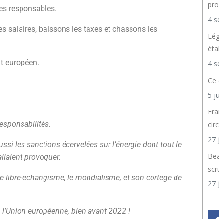
pro
les responsables.
4 s
s salaires, baissons les taxes et chassons les
Lég
éta
nt européen.
4 s
Ce 
5 j
Fra
responsabilités.
cir
27 
ussi les sanctions écervelées sur l’énergie dont tout le
Bea
llaient provoquer.
scr
 le libre-échangisme, le mondialisme, et son cortège de
27 
de l’Union européenne, bien avant 2022 !