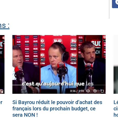
s :
r
Si Bayrou réduit le pouvoir d’achat des
Lé
français lors du prochain budget, ce
c
sera NON !
h