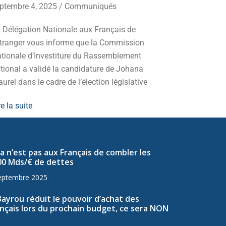
ptembre 4, 2025
/
Communiqués
Mobilisez-v
 Délégation Nationale aux Français de
d’extrême-g
Etranger vous informe que la Commission
redressemen
tionale d’Investiture du Rassemblement
Lire la suite
tional a validé la candidature de Johana
urel dans le cadre de l’élection législative
re la suite
a n’est pas aux Français de combler les
00 Mds/€ de dettes
eptembre 2025
Bayrou réduit le pouvoir d’achat des
nçais lors du prochain budget, ce sera NON