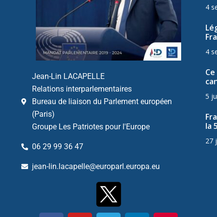
4 s
Lég
Fra
4 s
Ce 
Jean-Lin LACAPELLE
can
Relations interparlementaires
5 ju
Bureau de liaison du Parlement européen
(Paris)
Fr
la 
Groupe Les Patriotes pour l'Europe
27 
06 29 99 36 47
jean-lin.lacapelle@europarl.europa.eu