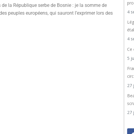
pro
s de la République serbe de Bosnie : je la somme de
4 s
t des peuples européens, qui sauront l’exprimer lors des
Lég
éta
4 s
Ce 
5 j
Fra
cir
27 
Bea
scr
27 