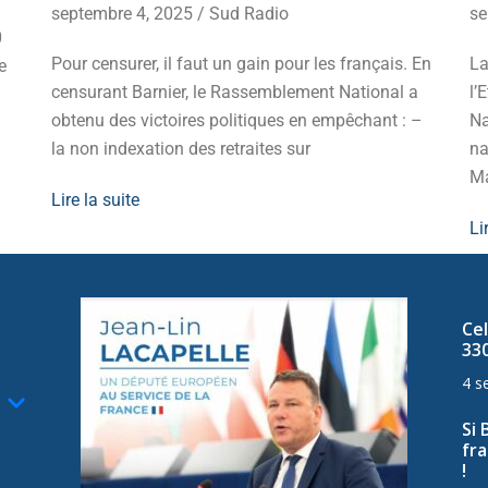
septembre 4, 2025
/
Sud Radio
se
0
Pour censurer, il faut un gain pour les français. En
La
e
censurant Barnier, le Rassemblement National a
l’
obtenu des victoires politiques en empêchant : –
Na
la non indexation des retraites sur
na
Ma
Lire la suite
Li
Cel
33
4 s
Si 
fra
!