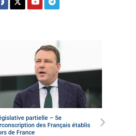
gislative partielle – 5e
Ce dimanc
irconscription des Français établis
candidat
ors de France
juillet 5, 20