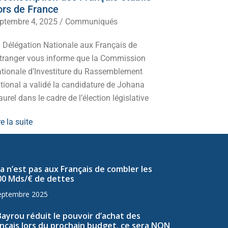
ors de France
juillet 5, 20
ptembre 4, 2025
/
Communiqués
Mobilisez-v
 Délégation Nationale aux Français de
d’extrême-g
Etranger vous informe que la Commission
redressemen
tionale d’Investiture du Rassemblement
Lire la suite
tional a validé la candidature de Johana
urel dans le cadre de l’élection législative
re la suite
a n’est pas aux Français de combler les
00 Mds/€ de dettes
eptembre 2025
Bayrou réduit le pouvoir d’achat des
nçais lors du prochain budget, ce sera NON