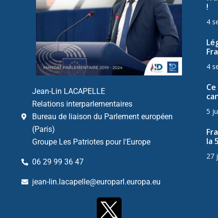
!
4 s
Lég
Fra
4 s
Ce 
Jean-Lin LACAPELLE
can
Relations interparlementaires
5 ju
Bureau de liaison du Parlement européen
(Paris)
Fr
la 
Groupe Les Patriotes pour l'Europe
27 
06 29 99 36 47
jean-lin.lacapelle@europarl.europa.eu