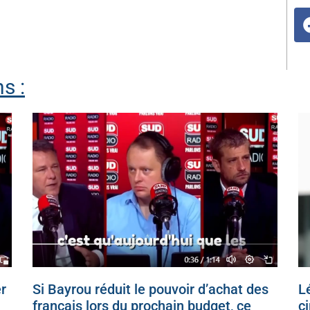
s :
r
Si Bayrou réduit le pouvoir d’achat des
Lé
français lors du prochain budget, ce
c