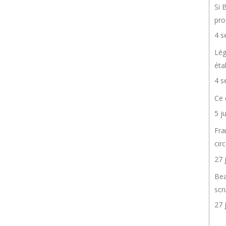
Si 
pro
4 s
Lég
éta
4 s
Ce 
5 j
Fra
cir
27 
Bea
scr
27 