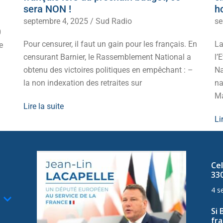
sera NON !
h
septembre 4, 2025
/
Sud Radio
se
0
Pour censurer, il faut un gain pour les français. En
La
e
censurant Barnier, le Rassemblement National a
l’
obtenu des victoires politiques en empêchant : –
Na
la non indexation des retraites sur
na
Ma
Lire la suite
Li
Cel
33
4 s
Si 
fra