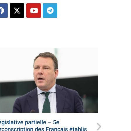
gislative partielle – 5e
Ce dimanc
irconscription des Français établis
candidat