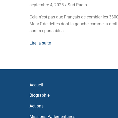
septembre 4, 2025
/
Sud Radio
it,
Cela n’est pas aux Français de combler les 330
oir d’achat.
Mds/€ de dettes dont la gauche comme la droit
sont responsables !
Lire la suite
Accueil
Biographie
Actions
Missions Parlementaires