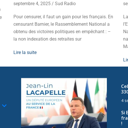
septembre 4, 2025
/
Sud Radio
se
0
Pour censurer, il faut un gain pour les français. En
La
e
censurant Barnier, le Rassemblement National a
l’
obtenu des victoires politiques en empêchant : –
Na
la non indexation des retraites sur
na
Ma
Lire la suite
Li
Cel
33
4 s
Si 
fra
!