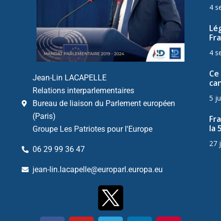
4 s
Lég
Fra
4 s
Ce 
Jean-Lin LACAPELLE
can
Relations interparlementaires
5 ju
Bureau de liaison du Parlement européen
(Paris)
Fr
la 
Groupe Les Patriotes pour l'Europe
27 
06 29 99 36 47
jean-lin.lacapelle@europarl.europa.eu