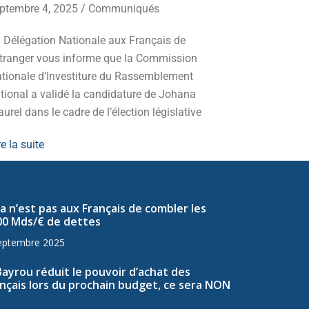
ptembre 4, 2025
/
Communiqués
Mobilisez-v
 Délégation Nationale aux Français de
d’extrême-g
Etranger vous informe que la Commission
redressemen
tionale d’Investiture du Rassemblement
Lire la suite
tional a validé la candidature de Johana
urel dans le cadre de l’élection législative
re la suite
a n’est pas aux Français de combler les
00 Mds/€ de dettes
eptembre 2025
Bayrou réduit le pouvoir d’achat des
nçais lors du prochain budget, ce sera NON