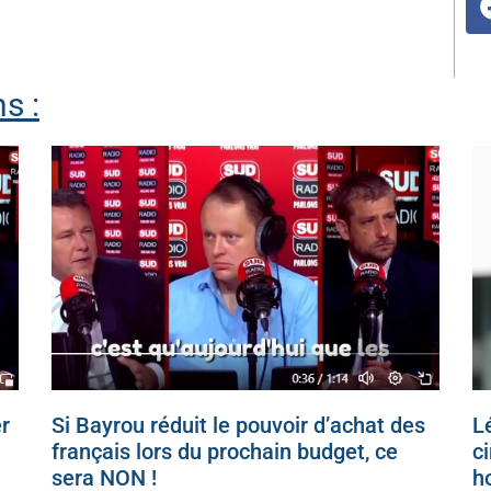
s :
r
Si Bayrou réduit le pouvoir d’achat des
Lé
français lors du prochain budget, ce
c
sera NON !
h