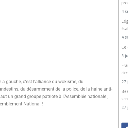
pro
4 s
Lég
éta
4 s
Ce 
5 j
Fra
cir
27 
 à gauche, c’est l’alliance du wokisme, du
ndestins, du désarmement de la police, de la haine anti-
Bea
l faut un grand groupe patriote à l’Assemblée nationale ;
scr
ssemblement National !
27 