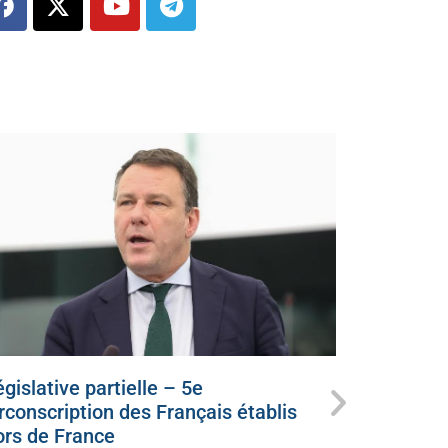
gislative partielle – 5e
Ce dimanc
irconscription des Français établis
candidat
ors de France
juillet 5, 20