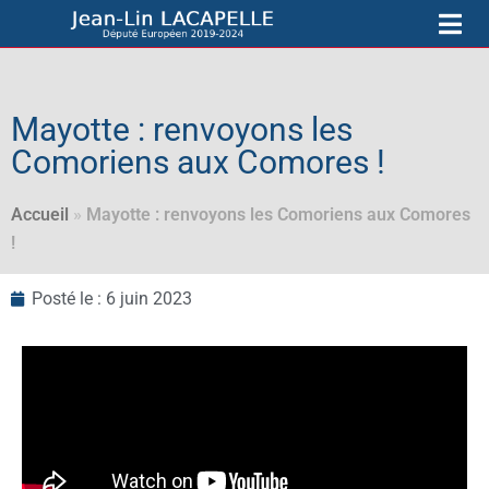
Mayotte : renvoyons les
Comoriens aux Comores !
Accueil
»
Mayotte : renvoyons les Comoriens aux Comores
!
Posté le :
6 juin 2023